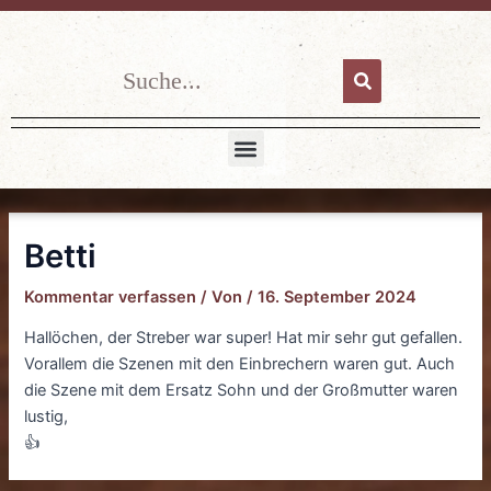
Zum
Post
Inhalt
navigation
springen
Suche
Suche
Menü
Betti
Kommentar verfassen
/ Von
/
16. September 2024
Hallöchen, der Streber war super! Hat mir sehr gut gefallen.
Vorallem die Szenen mit den Einbrechern waren gut. Auch
die Szene mit dem Ersatz Sohn und der Großmutter waren
lustig,
👍