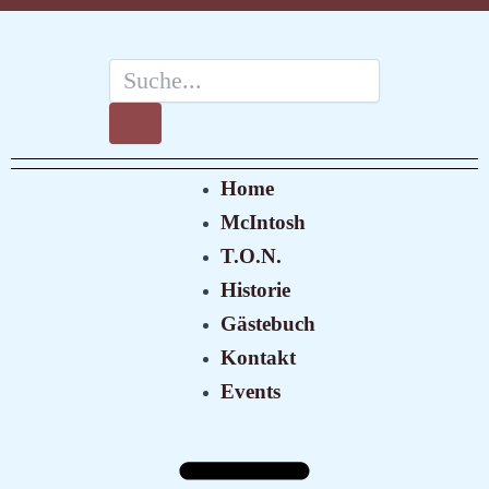
Zum
Post
Inhalt
navigation
springen
Suche
Suche
Menü
Home
McIntosh
T.O.N.
Historie
Gästebuch
Kontakt
Events