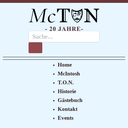
Zum
Post
Inhalt
navigation
springen
Suche
Suche
Menü
Home
McIntosh
T.O.N.
Historie
Gästebuch
Kontakt
Events