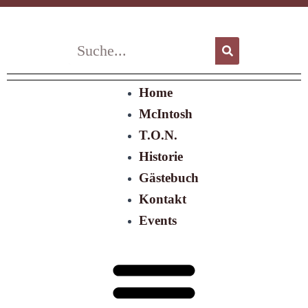
Zum
Inhalt
springen
Suche
Suche
Menü
Home
McIntosh
T.O.N.
Historie
Gästebuch
Kontakt
Events