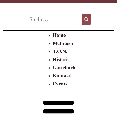
Zum
Inhalt
springen
Suche
Suche
Menü
Home
McIntosh
T.O.N.
Historie
Gästebuch
Kontakt
Events