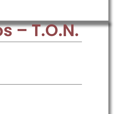
 – T.O.N.