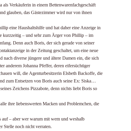
Pia als Verkäuferin in einem Bettenwarenfachgeschäft
n und glauben, das Gästezimmer wird nur von ihnen
llip eine Haushaltshilfe und hat daher eine Anzeige in
le kurzzeitig – und sehr zum Ärger von Phillip – im
fang. Denn auch Boris, der sich gerade von seiner
ontaktanzeige in der Zeitung geschaltet, um eine neue
 nach diverse jüngere und ältere Damen ein, die sich
ter anderem Johanna Pfeffer, deren eifersüchtiger
auen will, die Agenturbesitzerin Elsbeth Backoffe, die
nd zum Entsetzen von Boris auch seine Ex: Siska…
eines Zeichens Pizzabote, denn nichts liebt Boris so
h alle ihre liebenswerten Macken und Problemchen, die
lles auf – aber wer warum mit wem und weshalb
r Stelle noch nicht verraten.