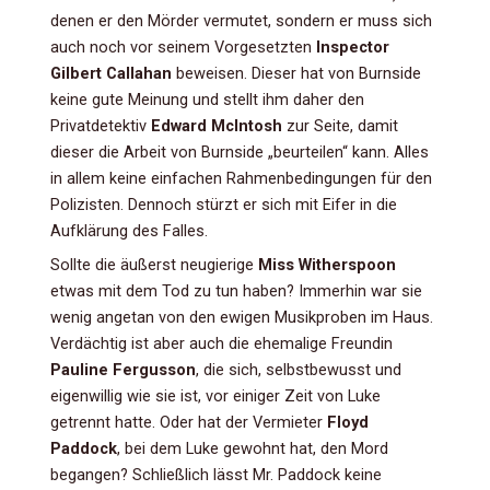
denen er den Mörder vermutet, sondern er muss sich
auch noch vor seinem Vorgesetzten
Inspector
Gilbert Callahan
beweisen. Dieser hat von Burnside
keine gute Meinung und stellt ihm daher den
Privatdetektiv
Edward McIntosh
zur Seite, damit
dieser die Arbeit von Burnside „beurteilen“ kann. Alles
in allem keine einfachen Rahmenbedingungen für den
Polizisten. Dennoch stürzt er sich mit Eifer in die
Aufklärung des Falles.
Sollte die äußerst neugierige
Miss Witherspoon
etwas mit dem Tod zu tun haben? Immerhin war sie
wenig angetan von den ewigen Musikproben im Haus.
Verdächtig ist aber auch die ehemalige Freundin
Pauline Fergusson
, die sich, selbstbewusst und
eigenwillig wie sie ist, vor einiger Zeit von Luke
getrennt hatte. Oder hat der Vermieter
Floyd
Paddock
, bei dem Luke gewohnt hat, den Mord
begangen? Schließlich lässt Mr. Paddock keine