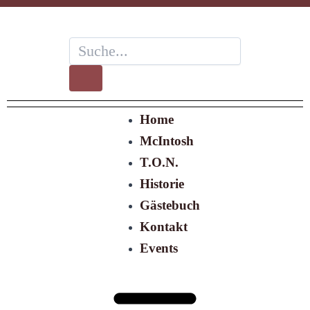
Zum
Inhalt
springen
Suche
Suche
Menü
Home
McIntosh
T.O.N.
Historie
Gästebuch
Kontakt
Events